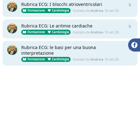
Rubrica ECG: I blocchi atrioventricolari
0
0
ris
Iniziata da
Andrea
10 set 2025
Formazione
Cardiologia
Rubrica ECG: Le aritmie cardiache
0
0
ris
Iniziata da
Andrea
10 set 2025
Formazione
Cardiologia
Rubrica ECG: le basi per una buona
0
0
ris
interpretazione
Iniziata da
Andrea
10 set 2025
Formazione
Cardiologia