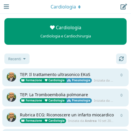
Cardiologia
Cardiologia
Cardiologia e Cardiochirurgia
Recenti
TEP: Il trattamento ultrasonico EKoS
0
0
ris
Iniziata da
Andrea
11 se
Formazione
Cardiologia
Pneumologia
TEP: La Tromboembolia polmonare
0
0
ris
Iniziata da
Andrea
11 se
Formazione
Cardiologia
Pneumologia
Rubrica ECG: Riconoscere un infarto miocardico
0
0
ris
Iniziata da
Andrea
10 set 2025
Formazione
Cardiologia